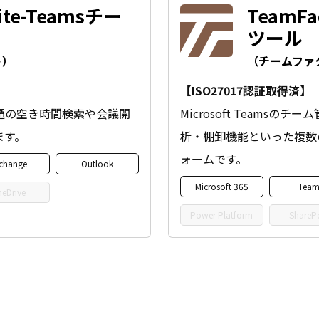
Lite-Teamsチー
TeamF
ツール
ト）
（チームファ
【ISO27017認証取得済】
共通の空き時間検索や会議開
Microsoft Teams
ます。
析・棚卸機能といった複数
ォームです。
change
Outlook
Microsoft 365
Team
eDrive
Power Platform
ShareP