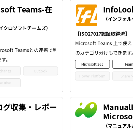
osoft Teams-在
InfoL
（インフォル
マイクロソフトチームズ）
【ISO27017認証取得済】
Microsoft Teams
oft Teamsとの連携で利
のカテゴリ分けもできます
です。
Microsoft 365
Team
change
Outlook
Power Platform
ShareP
eDrive
監査ログ収集・レポー
Manual
Micro
（マニュアル