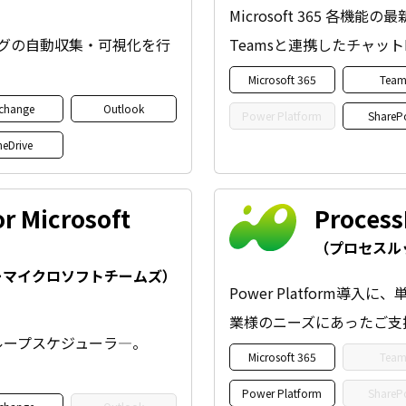
Microsoft 365 各
利用ログの自動収集・可視化を行
Teamsと連携したチャッ
Microsoft 365
Team
change
Outlook
Power Platform
ShareP
eDrive
r Microsoft
Proces
（プロセスル
ーマイクロソフトチームズ）
Power Platform
業様のニーズにあったご支
ループスケジューラ―。
Microsoft 365
Team
Power Platform
ShareP