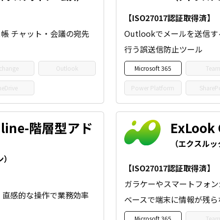
【ISO27017認証取得済】
ドレス帳 チャット・会議の宛先
Outlookでメールを送
行う誤送信防止ツール
change
Outlook
Microsoft 365
Team
eDrive
Power Platform
ShareP
Online-階層型アド
ExLook 
（エクスルッ
ン）
【ISO27017認証取得済】
ガラケーやスマートフォンか
帳。直感的な操作で業務効率
ベースで端末に情報が残ら
Microsoft 365
Team