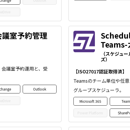
change
Outlook
eDrive
k-会議室予約管理
Schedul
Team
（スケジュー
ズ）
連携して、会議室予約運用と、受
【ISO27017認証取得済】
Teamsのチーム単位や任
change
Outlook
グループスケジューラ。
eDrive
Microsoft 365
Team
Power Platform
ShareP