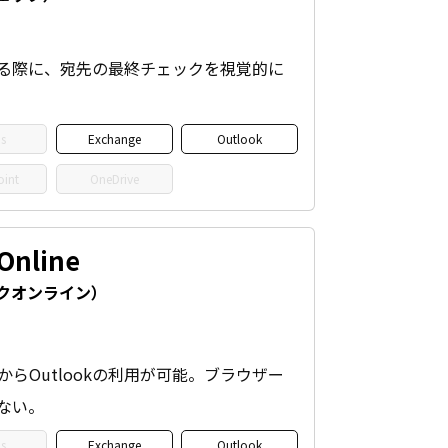
信する際に、宛先の最終チェックを視覚的に
s
Exchange
Outlook
oint
OneDrive
Online
クオンライン）
らOutlookの利用が可能。ブラウザー
ない。
s
Exchange
Outlook