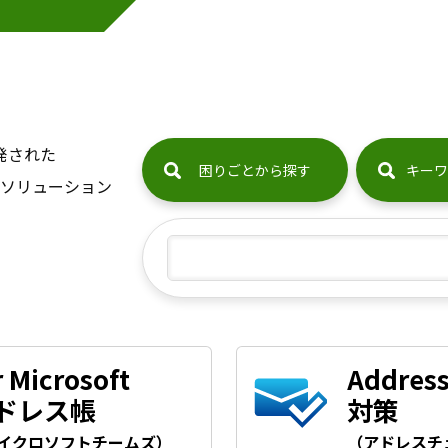
発された
困りごとから探す
キーワ
届くソリューション
 Microsoft
Addre
アドレス帳
対策
マイクロソフトチームズ）
（アドレスチ