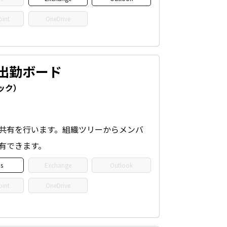
oint
OneDrive
k-出勤ボード
ック）
共有を行います。組織ツリーからメンバ
有できます。
s
Exchange
Outlook
oint
OneDrive