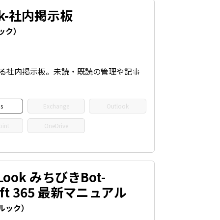
ook-社内掲示板
ック）
 上で使える社内掲示板。未読・既読の管理や記事
。
s
Exchange
Outlook
oint
OneDrive
Look みちびきBot-
soft 365 最新マニュアル
ルック）