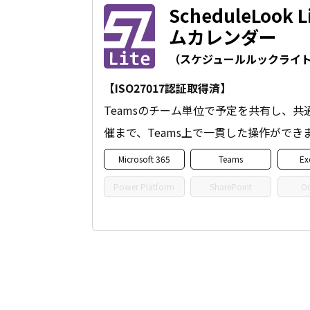
ScheduleLook 
ムカレンダー
（スケジュールルックライ
【ISO27017認証取得済】
Teamsのチーム単位で予定を共有し、
催まで、Teams上で一貫した操作ができ
Microsoft 365
Teams
Ex
Power Platform
SharePoint
On