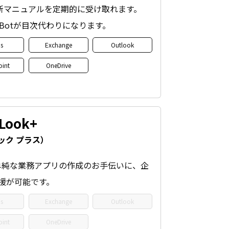
機能の最新マニュアルを定期的に受け取れます。
トBotが目次代わりになります。
s
Exchange
Outlook
oint
OneDrive
sLook+
ック プラス）
導入に、単純な業務アプリの作成のお手伝いに、企
援が可能です。
s
Exchange
Outlook
oint
OneDrive