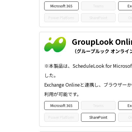
Microsoft 365
Teams
Ex
Power Platform
SharePoint
On
GroupLook Onli
（グループルック オンライ
※本製品は、ScheduleLook for Micro
した。
Exchange Onlineと連携し、ブラウ
利用が可能です。
Microsoft 365
Teams
Ex
Power Platform
SharePoint
On