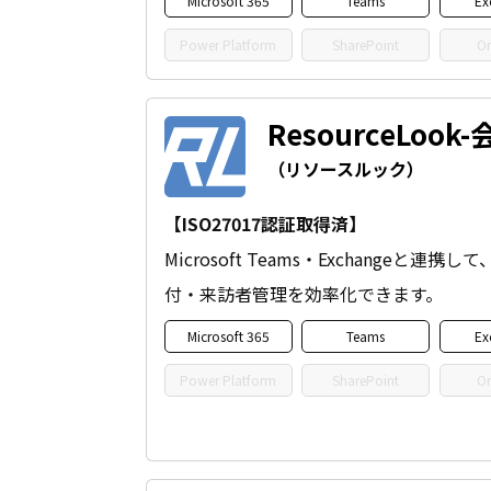
Microsoft 365
Teams
Ex
Power Platform
SharePoint
On
ResourceLoo
（リソースルック）
【ISO27017認証取得済】
Microsoft Teams・Exchangeと
付・来訪者管理を効率化できます。
Microsoft 365
Teams
Ex
Power Platform
SharePoint
On