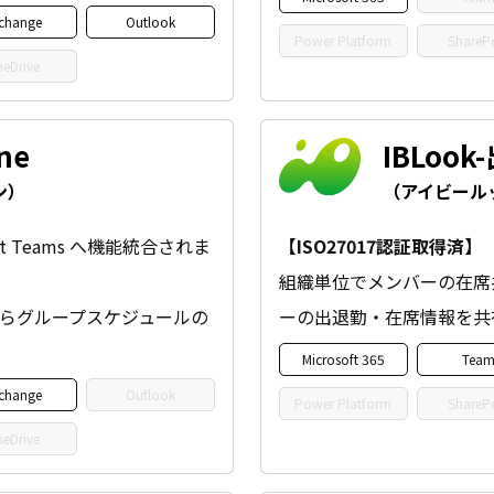
change
Outlook
Power Platform
ShareP
eDrive
ne
IBLoo
ン）
（アイビール
soft Teams へ機能統合されま
【ISO27017認証取得済】
組織単位でメンバーの在席
ザーからグループスケジュールの
ーの出退勤・在席情報を共
Microsoft 365
Team
change
Outlook
Power Platform
ShareP
eDrive