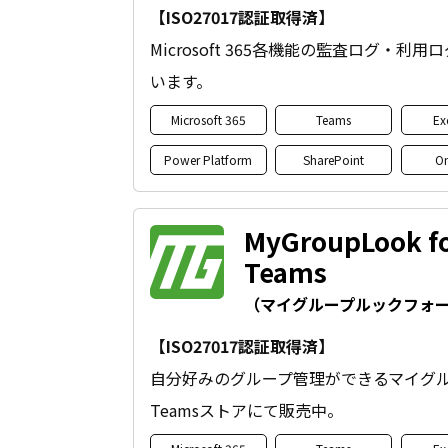
【ISO27017認証取得済】
Microsoft 365各機能の監査ログ・
います。
Microsoft 365
Teams
Ex
Power Platform
SharePoint
On
MyGroupLook fo
Teams
（マイグループルックフォ
【ISO27017認証取得済】
自分好みのグループ管理ができるマイグ
Teamsストアにて販売中。