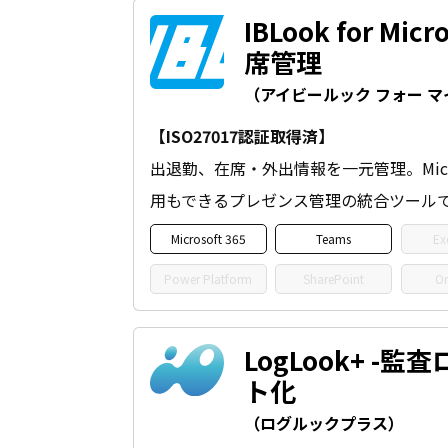
IBLook for Micr
席管理
（アイビールック フォー 
【ISO27017認証取得済】
出退勤、在席・外出情報を一元管理。Micros
用もできるプレゼンス管理の統合ツール
Microsoft 365
Teams
Ex
Power Platform
SharePoint
On
LogLook+ -
ト化
（ログルックプラス）