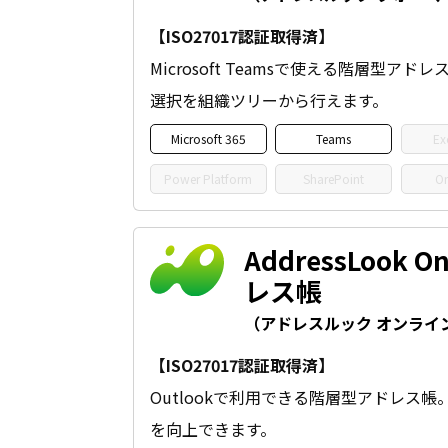
【ISO27017認証取得済】
Microsoft Teamsで使える階層型ア
選択を組織ツリーから行えます。
Microsoft 365
Teams
Ex
Power Platform
SharePoint
On
AddressLook 
レス帳
（アドレスルック オンライ
【ISO27017認証取得済】
Outlookで利用できる階層型アドレス
を向上できます。