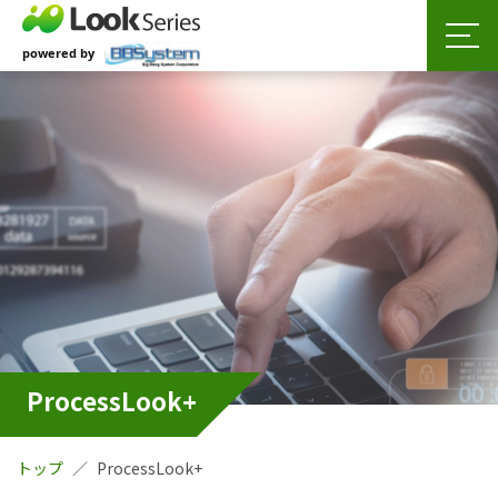
ProcessLook+
トップ
ProcessLook+