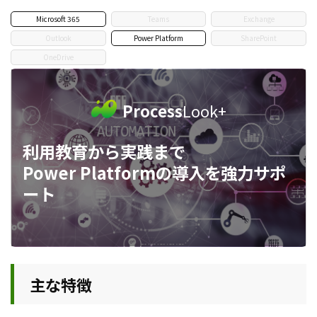
Microsoft 365
Teams
Exchange
Outlook
Power Platform
SharePoint
OneDrive
Process
Look+
利用教育から実践まで
Power Platformの導入を強力サポ
ート
主な特徴