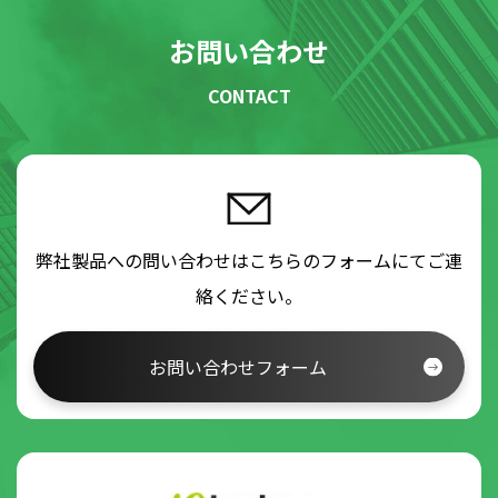
法的な問題があり、当局より個人情報の開示
お問い合わせ
を求められた場合
CONTACT
ビービーシステムが、機密保持契約を交わし
た上で、業務の一部を業務受託事業者に依頼
し、個人情報を委託する場合
個人情報の開示請求・削除請求
お客様から、ビービーシステムの保有する個人情
弊社製品への問い合わせはこちらのフォームにてご連
報について、開示を求められた場合、開示請求さ
絡ください。
れた方がお客様ご本人であると認められた場合の
み、ビービーシステムの保有するお客様の個人情
お問い合わせフォーム
報を遅滞なく合理的な範囲で開示するものとしま
す。
同様に、お客様から、ビービーシステムの保有す