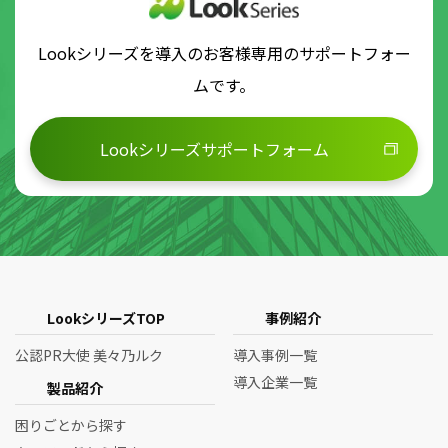
る個人情報について、削除を求められた場合、削
除請求された方がお客様ご本人であると認められ
Lookシリーズを導入のお客様専用のサポートフォー
た場合のみ、ビービーシステムの保有するお客様
ムです。
の個人情報を遅滞なく削除するものとします。
Lookシリーズサポートフォーム
個人情報の取り扱いについてのお問い合
わせ先
当社個人情報保護方針や個人情報保護についてご
質問がある方、当社が保有する個人情報の利用目
的や個人情報に関する開示、訂正、削除等につい
LookシリーズTOP
事例紹介
ては、ご本人からの電話、ＦＡＸ、電子メール、
郵送でのお申し出にて対応いたしますので、下記
公認PR大使 美々乃ルク
導入事例一覧
導入企業一覧
の当社 管理本部 個人情報保護担当までご連絡をお
製品紹介
願いします。
困りごとから探す