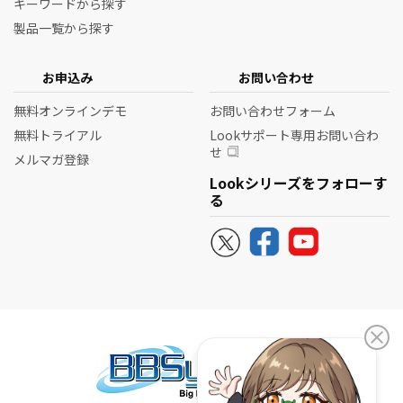
また、対応させていただく方法につきましては、
キーワードから探す
製品一覧から探す
すべて書面の郵送で行いますことをご了承願いま
す。
お申込み
お問い合わせ
無料オンラインデモ
お問い合わせフォーム
連絡い
連絡先
受け付
無料トライアル
Lookサポート専用お問い合わ
ただく
時間
せ
メルマガ登録
方法
Lookシリーズをフォローす
る
郵送
〒540-6114
24時間
大阪市中央区城見2丁目1番61
受付
号 ツイン21 MIDタワー 14階
電話
06-6944-1077
平日
9:00
~18:00