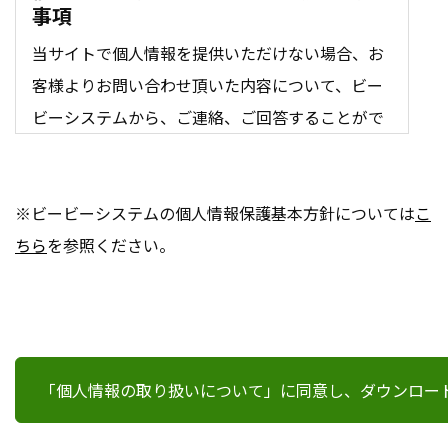
事項
当サイトで個人情報を提供いただけない場合、お
客様よりお問い合わせ頂いた内容について、ビー
ビーシステムから、ご連絡、ご回答することがで
きません。
個人情報の使用
※ビービーシステムの個人情報保護基本方針については
こ
ちら
を参照ください。
当サイトで収集した個人情報は、前項に掲げた
「収集の目的」以外の目的で、提供頂いた個人情
報を使用することはありません。
個人情報の管理
お客様から提供頂いた個人情報は、漏洩、紛失、
破壊、不正利用、不正改竄、不正開示から保護す