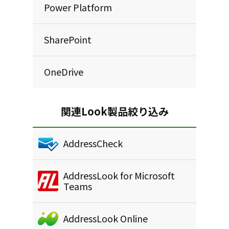
Power Platform
SharePoint
OneDrive
関連Look製品絞り込み
AddressCheck
AddressLook for Microsoft
Teams
AddressLook Online