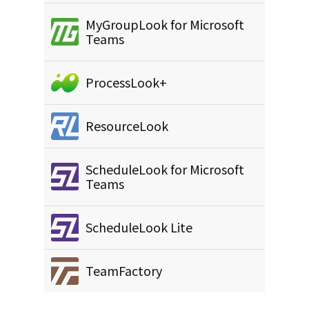
MyGroupLook for Microsoft
Teams
ProcessLook+
ResourceLook
ScheduleLook for Microsoft
Teams
ScheduleLook Lite
TeamFactory