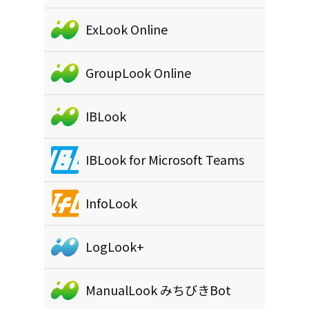
ExLook Online
GroupLook Online
IBLook
IBLook for Microsoft Teams
InfoLook
LogLook+
ManualLook みちびきBot