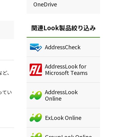
OneDrive
関連Look製品絞り込み
AddressCheck
AddressLook for
Microsoft Teams
など、
AddressLook
ってい
Online
ExLook Online
GroupLook Online