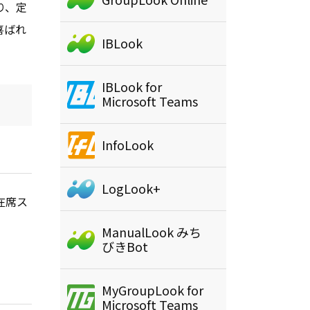
り、定
喜ばれ
IBLook
IBLook for
Microsoft Teams
InfoLook
LogLook+
在席ス
ManualLook みち
びきBot
MyGroupLook for
Microsoft Teams