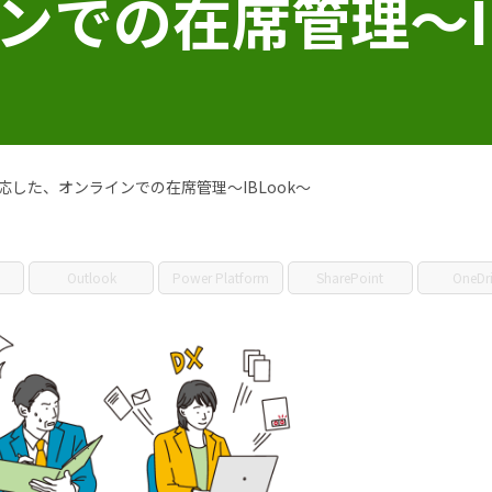
での在席管理～IB
した、オンラインでの在席管理～IBLook～
Outlook
Power Platform
SharePoint
OneDr