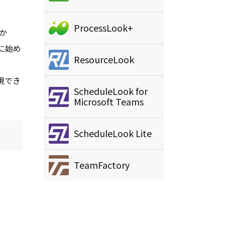
ProcessLook+
か
に始め
ResourceLook
現でき
ScheduleLook for
Microsoft Teams
ScheduleLook Lite
TeamFactory