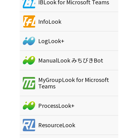
IBLook for Microsoft Teams
InfoLook
LogLook+
ManualLook みちびきBot
MyGroupLook for Microsoft
Teams
ProcessLook+
ResourceLook