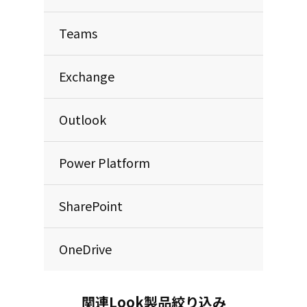
Teams
Exchange
Outlook
Power Platform
SharePoint
OneDrive
関連Look製品絞り込み