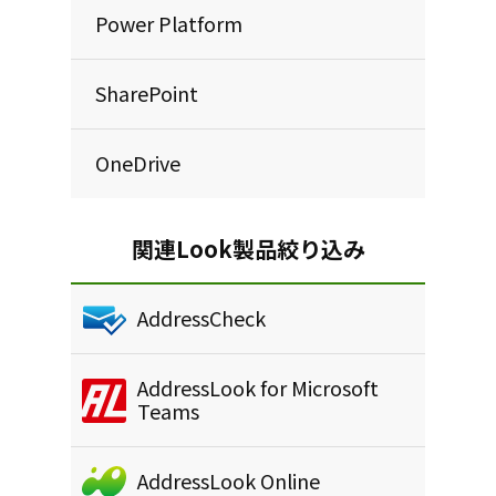
Power Platform
SharePoint
OneDrive
関連Look製品絞り込み
AddressCheck
AddressLook for Microsoft
Teams
AddressLook Online