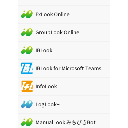
ExLook Online
GroupLook Online
IBLook
IBLook for Microsoft Teams
InfoLook
LogLook+
ManualLook みちびきBot