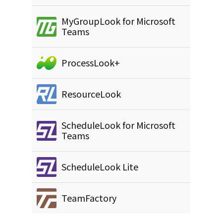
MyGroupLook for Microsoft
Teams
ProcessLook+
ResourceLook
ScheduleLook for Microsoft
Teams
ScheduleLook Lite
TeamFactory