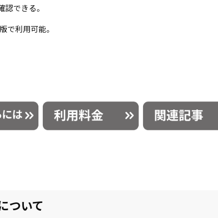
確認できる。
イス版で利用可能。
機能について