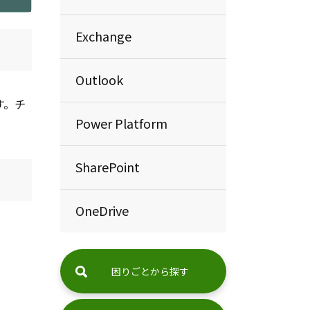
Exchange
Outlook
す。チ
Power Platform
SharePoint
OneDrive
困りごとから探す