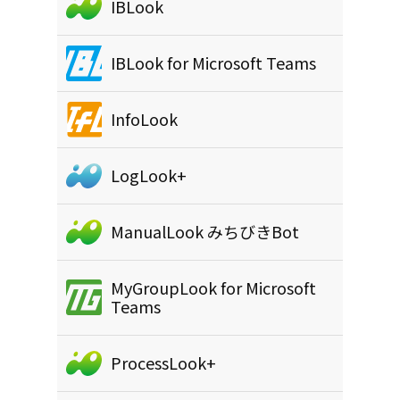
IBLook
IBLook for Microsoft Teams
InfoLook
LogLook+
ManualLook みちびきBot
MyGroupLook for Microsoft
Teams
ProcessLook+