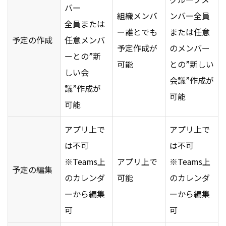
バー
組織メンバ
ンバー全員
全員または
ー誰とでも
または任意
予定の作成
任意メンバ
予定作成が
のメンバー
ーとの”新
可能
との”新しい
しい会
会議”作成が
議”作成が
可能
可能
アプリ上で
アプリ上で
は不可
は不可
※Teams上
アプリ上で
※Teams上
予定の編集
のカレンダ
可能
のカレンダ
ーから編集
ーから編集
可
可