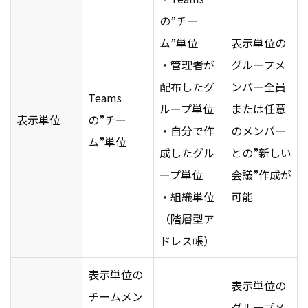
の”チー
ム”単位
表示単位の
・管理者が
グループメ
配布したグ
ンバー全員
Teams
ループ単位
または任意
表示単位
の”チー
・自分で作
のメンバー
ム”単位
成したグル
との”新しい
ープ単位
会議”作成が
・組織単位
可能
（階層型ア
ドレス帳）
表示単位の
表示単位の
チームメン
グループメ