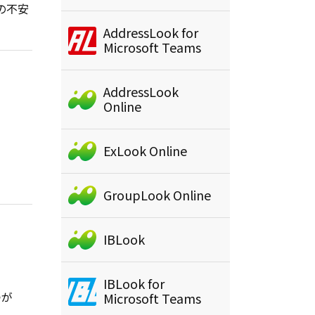
の不安
AddressLook for
Microsoft Teams
AddressLook
Online
ExLook Online
GroupLook Online
IBLook
IBLook for
つが
Microsoft Teams