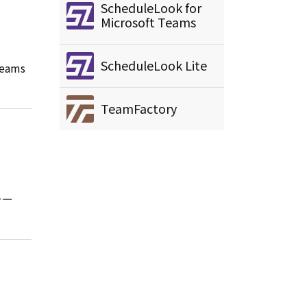
ScheduleLook for
Microsoft Teams
ScheduleLook Lite
ams
TeamFactory
チー