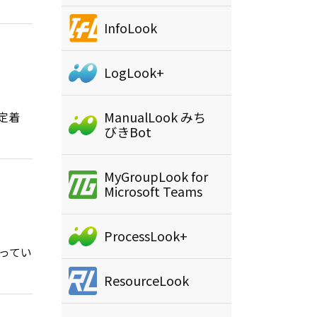
InfoLook
LogLook+
ManualLook みち
も定着
びきBot
MyGroupLook for
Microsoft Teams
ProcessLook+
使ってい
ResourceLook