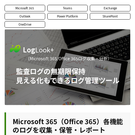
Microsoft 365
Teams
Exchange
Outlook
Power Platform
SharePoint
OneDrive
Log
Look+
（Microsoft 365/Office 365ログ収集・分析）
監査ログの無期限保持
見える化もできるログ管理ツール
Microsoft 365（Office 365）各機能
のログを収集・保管・レポート