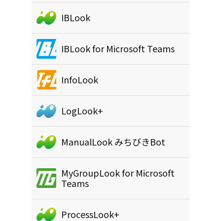
IBLook
IBLook for Microsoft Teams
InfoLook
LogLook+
ManualLook みちびきBot
MyGroupLook for Microsoft
Teams
ProcessLook+