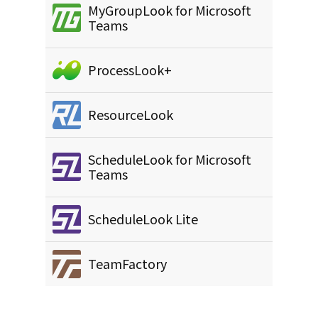
MyGroupLook for Microsoft
Teams
ProcessLook+
ResourceLook
ScheduleLook for Microsoft
Teams
ScheduleLook Lite
TeamFactory