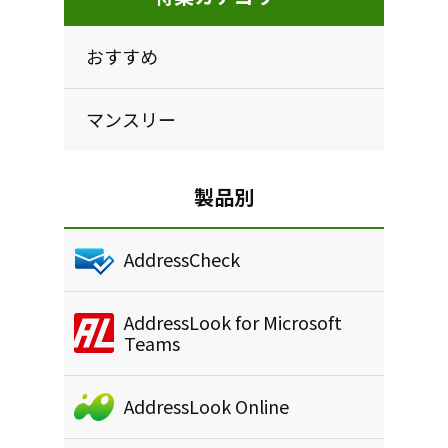
おすすめ
マンスリー
製品別
AddressCheck
AddressLook for Microsoft
Teams
AddressLook Online