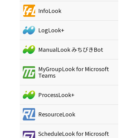
InfoLook
LogLook+
ManualLook みちびきBot
MyGroupLook for Microsoft
Teams
ProcessLook+
ResourceLook
ScheduleLook for Microsoft