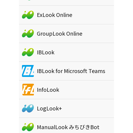
ExLook Online
GroupLook Online
IBLook
IBLook for Microsoft Teams
InfoLook
LogLook+
ManualLook みちびきBot