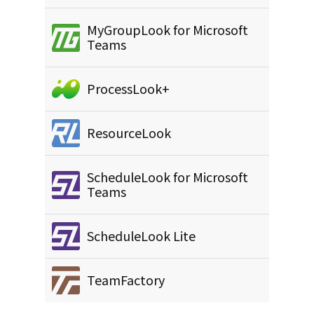
MyGroupLook for Microsoft
Teams
ProcessLook+
ResourceLook
ScheduleLook for Microsoft
Teams
ScheduleLook Lite
TeamFactory