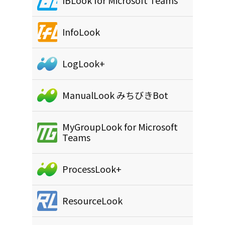
IBLook for Microsoft Teams
InfoLook
LogLook+
ManualLook みちびきBot
MyGroupLook for Microsoft
Teams
ProcessLook+
ResourceLook