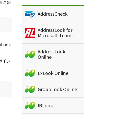
面に配
AddressCheck
AddressLook for
Microsoft Teams
Look
AddressLook
Online
ポイン
ExLook Online
GroupLook Online
IBLook