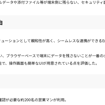
ルデータや添付ファイル等が端末側に残らない、セキュリティ
由
張ソリューションとして親和性が高く、シームレスな連携ができるEx
。
とは違い、ブラウザーベースで端末にデータを残さないことが一番の
能で、操作画面も簡単なUIが用意されている点を評価した。
認が必要な約200名の営業マンが利用。