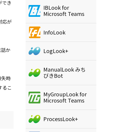
ができ
IBLook for
Microsoft Teams
対応が
InfoLook
電話か
LogLook+
ManualLook みち
びきBot
紛失時
するこ
MyGroupLook for
Microsoft Teams
ProcessLook+