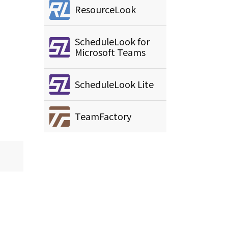
ResourceLook
ScheduleLook for
Microsoft Teams
ScheduleLook Lite
TeamFactory