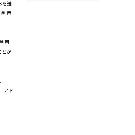
Sを送
加利用
を利用
ことが
k、
がり、アド