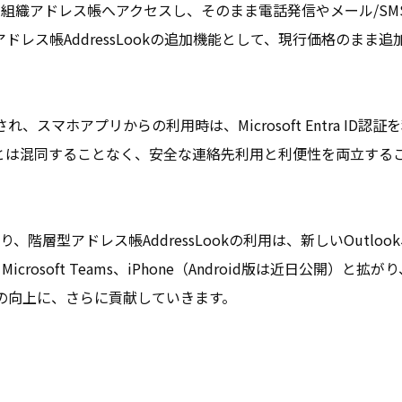
理している組織アドレス帳へアクセスし、そのまま電話発信やメール/SM
レス帳AddressLookの追加機能として、現行価格のまま追
マホアプリからの利用時は、Microsoft Entra ID認証
とは混同することなく、安全な連絡先利用と利便性を両立する
により、階層型アドレス帳AddressLookの利用は、新しいOutloo
eb、Microsoft Teams、iPhone（Android版は近日公開）と拡
の向上に、さらに貢献していきます。